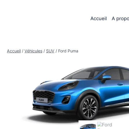
Aller
au
contenu
Accueil
A prop
Accueil
/
Véhicules
/
SUV
/
Ford Puma